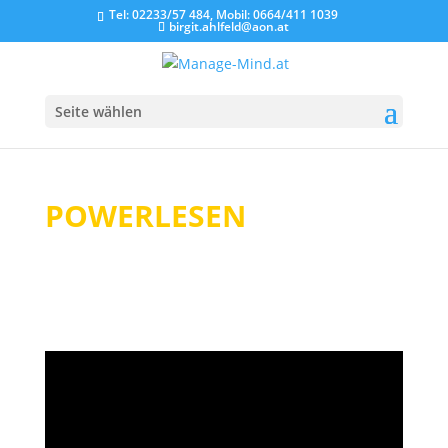
Tel: 02233/57 484, Mobil: 0664/411 1039
birgit.ahlfeld@aon.at
Seite wählen
POWERLESEN