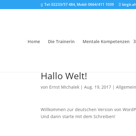
Tel: 02233/57 484, Mobil: 0664/411 1039
birgit.
Home
Die Trainerin
Mentale Kompetenzen
Hallo Welt!
von
Ernst Michalek
|
Aug. 19, 2017
|
Allgemei
Willkommen zur deutschen Version von WordPres
Und dann starte mit dem Schreiben!